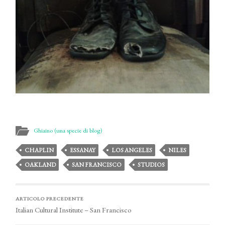
Ghiaino (una specie di blog)
CHAPLIN
ESSANAY
LOS ANGELES
NILES
OAKLAND
SAN FRANCISCO
STUDIOS
ARTICOLO PRECEDENTE
Italian Cultural Institute – San Francisco