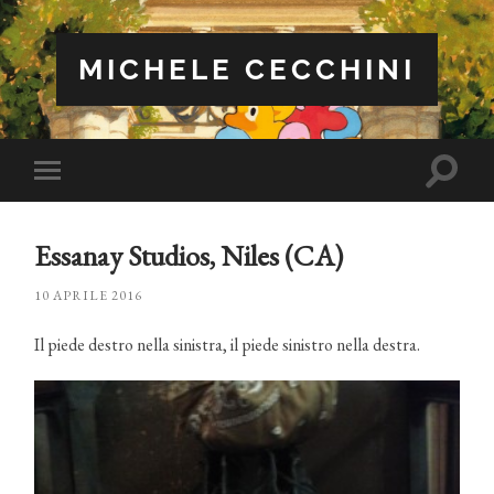
MICHELE CECCHINI
Attiva/
Attiva/disattiva
il
il
campo
menu
di
sui
ricerca
Essanay Studios, Niles (CA)
dispositivi
mobili
10 APRILE 2016
Il piede destro nella sinistra, il piede sinistro nella destra.