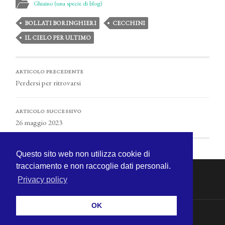
Ghiaino (una specie di blog)
BOLLATI BORINGHIERI
CECCHINI
IL CIELO PER ULTIMO
ARTICOLO PRECEDENTE
Perdersi per ritrovarsi
ARTICOLO SUCCESSIVO
26 maggio 2023
Questo sito web non utilizza cookie di
tracciamento e non raccoglie dati personali.
Privacy policy
OK
© 2026
MICHELE CECCHINI
—
SU ↑