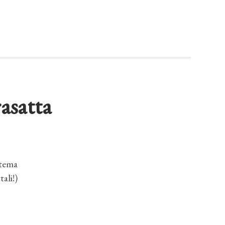
asatta
 tema
ali!)