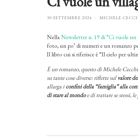
Ci vuole un villa
30 SETTEMBRE 2024
/
MICHELE CECC
Nella
Newsletter n. 19 di “Ci vuole un 
foto, un po’ di numeri e un romanzo per
Il libro cui si riferisce è “Il cielo per ult
È un romanzo, questo di Michele Cecchini,
su tante cose diverse: riflette sul
valore de
allarga i
confini della “famiglia” alla co
di stare al mondo
e di trattare se stessi, l