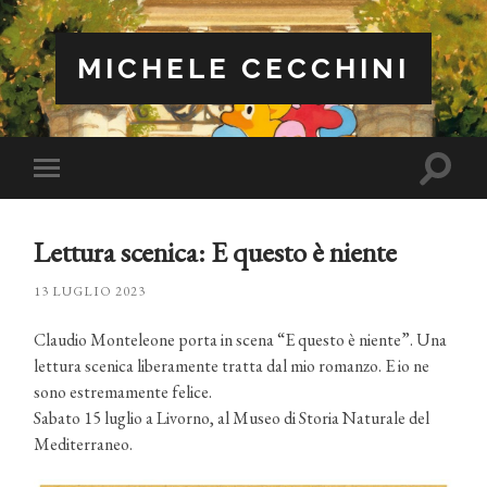
MICHELE CECCHINI
Attiva/
Attiva/disattiva
il
il
campo
menu
di
sui
ricerca
Lettura scenica: E questo è niente
dispositivi
mobili
13 LUGLIO 2023
Claudio Monteleone porta in scena “E questo è niente”. Una
lettura scenica liberamente tratta dal mio romanzo. E io ne
sono estremamente felice.
Sabato 15 luglio a Livorno, al Museo di Storia Naturale del
Mediterraneo.