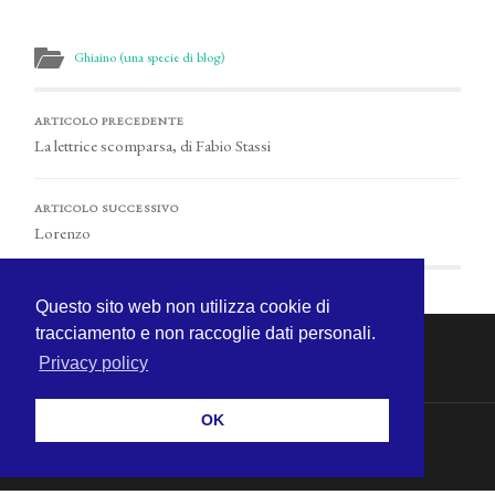
Ghiaino (una specie di blog)
ARTICOLO PRECEDENTE
La lettrice scomparsa, di Fabio Stassi
ARTICOLO SUCCESSIVO
Lorenzo
Questo sito web non utilizza cookie di
tracciamento e non raccoglie dati personali.
Privacy policy
OK
© 2026
MICHELE CECCHINI
—
SU ↑