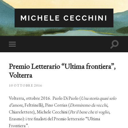
MICHELE CECCHINI
Attiva/
Attiva/disattiva
il
il
campo
menu
di
sui
ricerca
Premio Letterario “Ultima frontiera”,
dispositivi
mobili
Volterra
10 OTTOBRE 2016
Volterra, ottobre 2016. Paolo Di Paolo (
Una storia quasi solo
d’amore
, Feltrinelli), Pino Corrias (
Dormiremo da vecchi
,
Chiarelettere), Michele Cecchini (
Per il bene che ti voglio
,
Erasmo): i tre finalisti del Premio letterario “Ultima
Frontiera”.