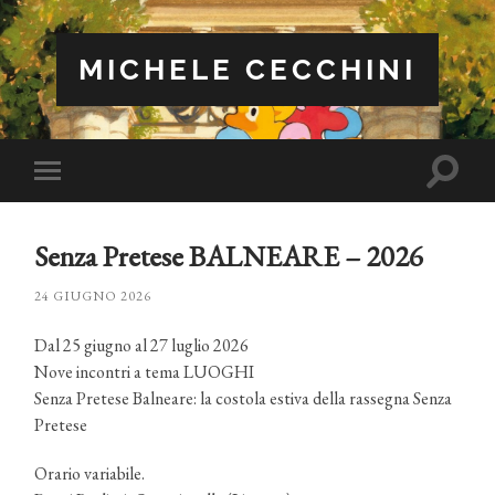
MICHELE CECCHINI
Attiva/
Attiva/disattiva
il
il
campo
menu
di
sui
ricerca
Senza Pretese BALNEARE – 2026
dispositivi
mobili
24 GIUGNO 2026
Dal 25 giugno al 27 luglio 2026
Nove incontri a tema LUOGHI
Senza Pretese Balneare: la costola estiva della rassegna Senza
Pretese
Orario variabile.