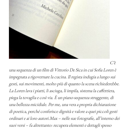
C’è
una sequenza di un film di Vittorio De Sica in cui Sofia Loren è
impegnata a rigovernare la cucina. Il regista indugia a lungo sui
gesti, sui movimenti, molto più di quanto la scena richiederebbe.
La Loren lava i piatti, li asciuga, li impila, sistema la caffettiera,
piega la tovaglia e così via. È un piano-sequenza struggente, di
una bellezza micidiale. Per me, una vera a propria dichiarazione
di poetica, perché conferisce dignità e valore a quei piccoli gesti
ordinari e ai loro autori.
Max – nelle sue fotografie, all’interno dei
suoi versi – fa altrettanto: recupera elementi e dettagli spesso