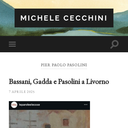
MICHELE CECCHINI
Attiva/
Attiva/disattiva
il
il
campo
menu
di
sui
ricerca
PIER PAOLO PASOLINI
dispositivi
mobili
Bassani, Gadda e Pasolini a Livorno
7 APRILE 2025