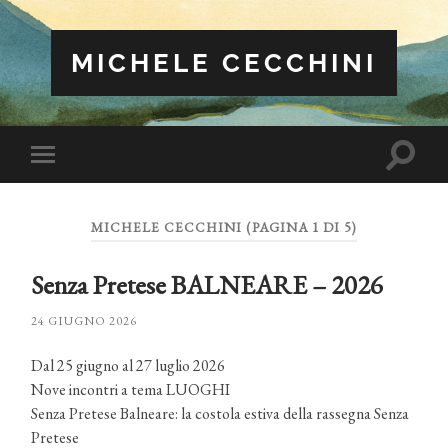
MICHELE CECCHINI
Attiva/
Attiva/disattiva
il
il
campo
menu
di
sui
ricerca
MICHELE CECCHINI
(PAGINA 1 DI 5)
dispositivi
mobili
Senza Pretese BALNEARE – 2026
24 GIUGNO 2026
Dal 25 giugno al 27 luglio 2026
Nove incontri a tema LUOGHI
Senza Pretese Balneare: la costola estiva della rassegna Senza
Pretese