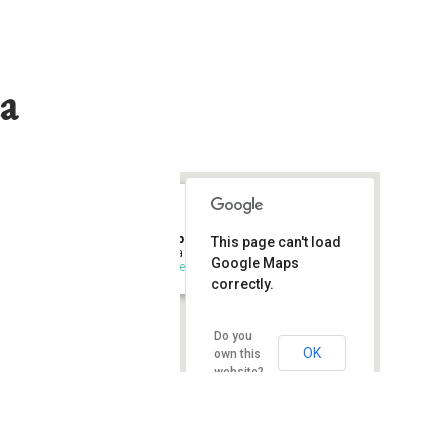
ta
Libreria Rinascita
This page can't load
Via Gramsci - Sesto Fiorentino
Google Maps
Eventi
correctly.
Do you
OK
own this
website?