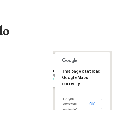
lo
Castel Sant’Angelo
This page can't load
Lungotevere Castello, 50 - Roma
Google Maps
Eventi
correctly.
Do you
OK
own this
website?