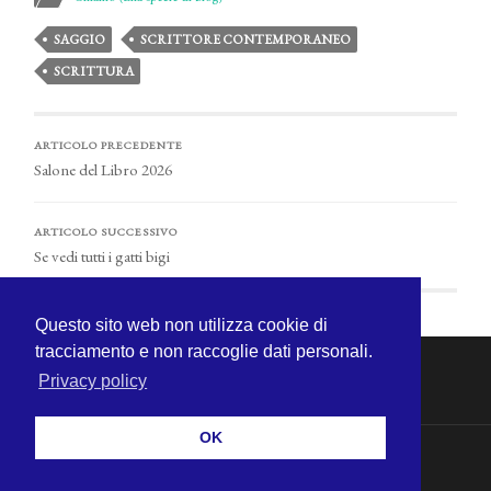
SAGGIO
SCRITTORE CONTEMPORANEO
SCRITTURA
ARTICOLO PRECEDENTE
Salone del Libro 2026
ARTICOLO SUCCESSIVO
Se vedi tutti i gatti bigi
Questo sito web non utilizza cookie di
tracciamento e non raccoglie dati personali.
Privacy policy
OK
© 2026
MICHELE CECCHINI
—
SU ↑