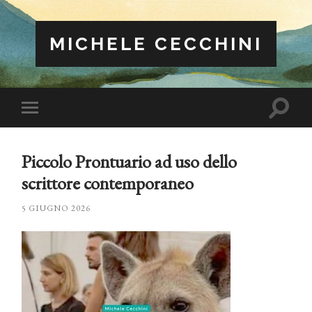
MICHELE CECCHINI
Attiva/
Attiva/disattiva
il
il
campo
menu
di
sui
ricerca
Piccolo Prontuario ad uso dello
dispositivi
mobili
scrittore contemporaneo
5 GIUGNO 2026