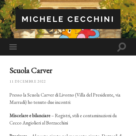
MICHELE CECCHINI
Attiva/
Attiva/disattiva
il
il
campo
menu
di
sui
ricerca
Scuola Carver
dispositivi
mobili
11 DICEMBRE 2022
Presso la Scuola Carver di Livorno (Villa del Presidente, via
Marradi) ho tenuto due incontri:
Miscelare e bilanciare
– Registri, stili e contaminazioni da
Cecco Angiolieri al Borzacchini