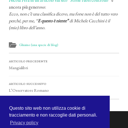
Nicola Pera in un articolo sul sito “Storie fuori controllo”
è
ancora più generoso:
Ecco, non c’è una classifica dicevo, ma forse non è del tutto vero
perché, per me, “
E questo è niente”
di Michele Cecchini è il
(mio) libro dell’anno.
Ghiaino (una specie di blog)
ARTICOLO PRECEDENTE
Mangialibri
ARTICOLO SUCCESSIVO
L’Osservatore Romano
Questo sito web non utilizza cookie di
tracciamento e non raccoglie dati personali.
Privacy policy