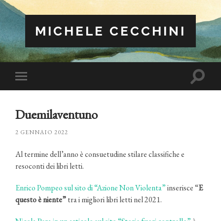
MICHELE CECCHINI
Attiva/
Attiva/disattiva
il
il
campo
menu
di
sui
ricerca
Duemilaventuno
dispositivi
mobili
2 GENNAIO 2022
Al termine dell’anno è consuetudine stilare classifiche e
resoconti dei libri letti.
Enrico Pompeo sul sito di “Azione Non Violenta”
inserisce “
E
questo è niente”
tra i migliori libri letti nel 2021.