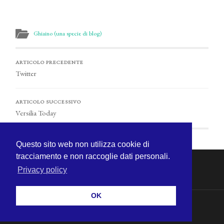
Ghiaino (una specie di blog)
ARTICOLO PRECEDENTE
Twitter
ARTICOLO SUCCESSIVO
Versilia Today
Questo sito web non utilizza cookie di
tracciamento e non raccoglie dati personali.
Privacy policy
OK
© 2026
MICHELE CECCHINI
—
SU ↑