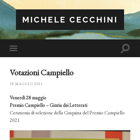
MICHELE CECCHINI
Attiva/
Attiva/disattiva
il
il
campo
menu
di
sui
ricerca
Votazioni Campiello
dispositivi
mobili
28 MAGGIO 2021
Venerdì 28 maggio
Premio Campiello – Giuria dei Letterati
Cerimonia di selezione della Cinquina del Premio Campiello
2021