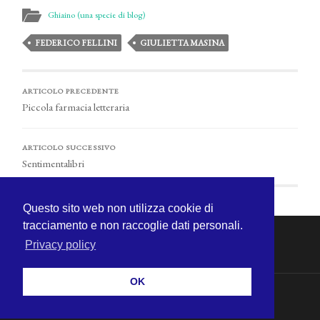
Ghiaino (una specie di blog)
FEDERICO FELLINI
GIULIETTA MASINA
ARTICOLO PRECEDENTE
Piccola farmacia letteraria
ARTICOLO SUCCESSIVO
Sentimentalibri
Questo sito web non utilizza cookie di
tracciamento e non raccoglie dati personali.
Privacy policy
OK
© 2026
MICHELE CECCHINI
—
SU ↑