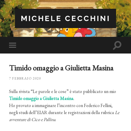
MICHELE CECCHINI
Attiva/
Attiva/disattiva
il
il
campo
menu
di
sui
ricerca
Timido omaggio a Giulietta Masina
dispositivi
mobili
7 FEBBRAIO 2020
Sulla rivista “Le parole e le cose” è stato pubblicato un mio
Timido omaggio a Giulietta Masina
.
Ho provato a immaginare l’incontro con Federico Fellini,
negli studi dell’EIAR durante le registrazioni della rubrica
Le
avventure di Cico e Pallina
.