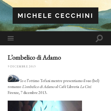
MICHELE CECCHINI
Attiva/
Attiva/disattiva
il
il
campo
menu
di
sui
ricerca
L’ombelico di Adamo
dispositivi
mobili
9 DICEMBRE 2013
Io e l’ottimo Tofani mentre presentiamo il suo (bel)
romanzo
L’ombelico di Adamo
al Café Libreria
La Cité
.
Firenze, 7 dicembre 2013
.