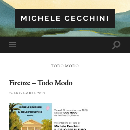
MICHELE CECCHINI
Attiva/
Attiva/disattiva
il
il
campo
menu
di
sui
ricerca
TODO MODO
dispositivi
mobili
Firenze – Todo Modo
24 NOVEMBRE 2019