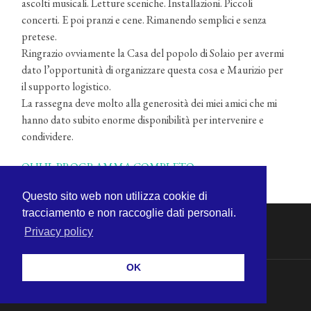
ascolti musicali. Letture sceniche. Installazioni. Piccoli
concerti. E poi pranzi e cene. Rimanendo semplici e senza
pretese.
Ringrazio ovviamente la Casa del popolo di Solaio per avermi
dato l’opportunità di organizzare questa cosa e Maurizio per
il supporto logistico.
La rassegna deve molto alla generosità dei miei amici che mi
hanno dato subito enorme disponibilità per intervenire e
condividere.
QUI IL PROGRAMMA COMPLETO
Questo sito web non utilizza cookie di
tracciamento e non raccoglie dati personali.
Privacy policy
OK
© 2026
MICHELE CECCHINI
—
SU ↑