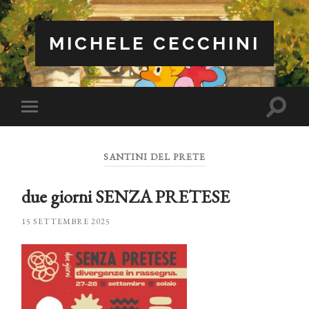
MICHELE CECCHINI
Attiva/
Attiva/disattiva
il
il
campo
menu
di
sui
ricerca
SANTINI DEL PRETE
dispositivi
mobili
due giorni SENZA PRETESE
15 SETTEMBRE 2025