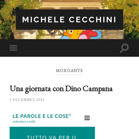
MICHELE CECCHINI
Attiva/
Attiva/disattiva
il
il
campo
menu
di
sui
ricerca
MORGANTE
dispositivi
mobili
Una giornata con Dino Campana
5 DICEMBRE 2024