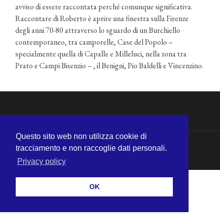
avviso di essere raccontata perché comunque significativa.
Raccontare di Roberto è aprire una finestra sulla Firenze
degli anni 70-80 attraverso lo sguardo di un Burchiello
contemporaneo, tra camporelle, Case del Popolo –
specialmente quella di Capalle e Milleluci, nella zona tra
Prato e Campi Bisenzio – , il Benigni, Pio Baldelli e Vincenzino.
Questo sito web non utilizza cookie di
tracciamento e non raccoglie dati personali.
© 2026
MICHELE CECCHINI
—
SU ↑
Privacy policy
OK