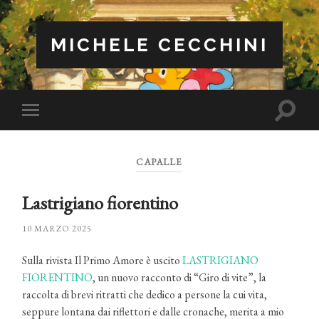
MICHELE CECCHINI
Attiva/
Attiva/disattiva
il
il
campo
menu
di
sui
ricerca
CAPALLE
dispositivi
mobili
Lastrigiano fiorentino
10 MARZO 2025
Sulla rivista Il Primo Amore è uscito
LASTRIGIANO
FIORENTINO
, un nuovo racconto di “Giro di vite”, la
raccolta di brevi ritratti che dedico a persone la cui vita,
seppure lontana dai riflettori e dalle cronache, merita a mio