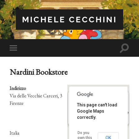
MICHELE CECCHINI
Attiva/
Attiva/disattiva
il
il
campo
menu
di
sui
ricerca
Nardini Bookstore
dispositivi
mobili
Indirizzo
Via delle Vecchie Carceri, 3
Firenze
This page can't load
Nardini Bookstore
Google Maps
Via delle Vecchie Carceri, 3 - Firenze
Eventi
correctly.
Italia
Do you
OK
own this