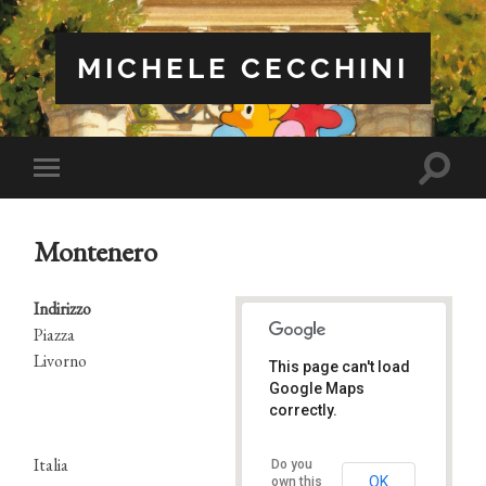
MICHELE CECCHINI
Attiva/
Attiva/disattiva
il
il
campo
menu
di
sui
ricerca
Montenero
dispositivi
mobili
Indirizzo
Piazza
Livorno
This page can't load
Montenero
Google Maps
Piazza - Livorno
Eventi
correctly.
Italia
Do you
OK
own this