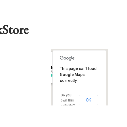
Store
Mondadori BookStore
This page can't load
Via Magenta, 23 - Livorno
Google Maps
Eventi
correctly.
Do you
OK
own this
website?