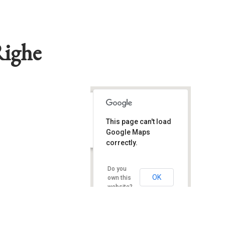
Righe
Libreria Tra Le Righe
This page can't load
Via Corsica, 8 - Pisa
Google Maps
Eventi
correctly.
Do you
OK
own this
website?