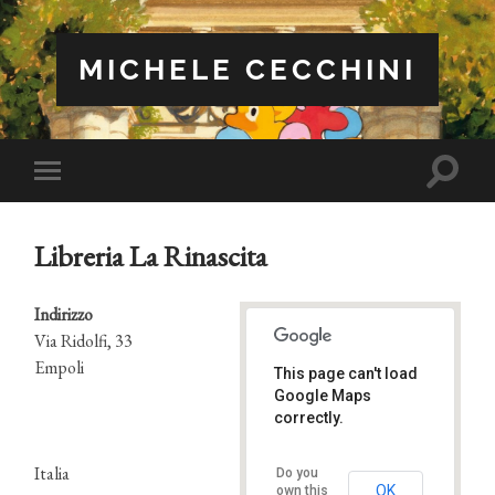
MICHELE CECCHINI
Attiva/
Attiva/disattiva
il
il
campo
menu
di
sui
ricerca
Libreria La Rinascita
dispositivi
mobili
Indirizzo
Via Ridolfi, 33
Empoli
This page can't load
Libreria La Rinascita
Google Maps
Via Ridolfi, 33 - Empoli
Eventi
correctly.
Italia
Do you
OK
own this