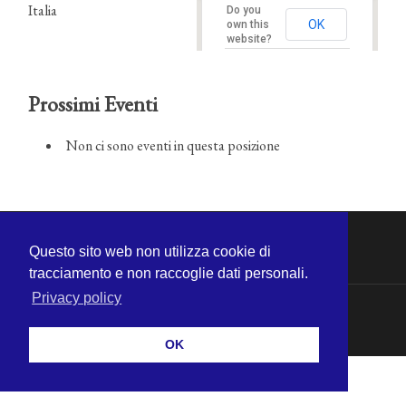
Italia
Do you
OK
own this
website?
Prossimi Eventi
Non ci sono eventi in questa posizione
Questo sito web non utilizza cookie di
tracciamento e non raccoglie dati personali.
Privacy policy
© 2026
MICHELE CECCHINI
—
SU ↑
OK