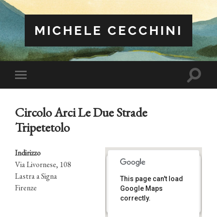
MICHELE CECCHINI
Attiva/
Attiva/disattiva
il
il
campo
menu
di
sui
ricerca
Circolo Arci Le Due Strade
dispositivi
mobili
Tripetetolo
Indirizzo
Via Livornese, 108
Lastra a Signa
This page can't load
Circolo Arci Le Due Strade
Firenze
Tripetetolo
Google Maps
Via Livornese, 108 - Lastra a Signa
correctly.
Eventi