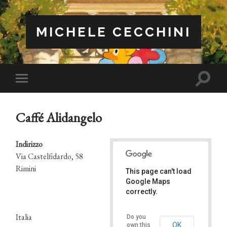
MICHELE CECCHINI
Attiva/
Attiva/disattiva
il
il
campo
menu
di
sui
ricerca
Caffé Alidangelo
dispositivi
mobili
Indirizzo
Via Castelfidardo, 58
Rimini
This page can't load
Caffé Alidangelo
Google Maps
Via Castelfidardo, 58 - Rimini
Eventi
correctly.
Italia
Do you
OK
own this