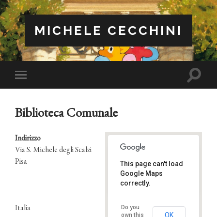
MICHELE CECCHINI
Attiva/
Attiva/disattiva
il
il
campo
menu
di
sui
ricerca
Biblioteca Comunale
dispositivi
mobili
Indirizzo
Via S. Michele degli Scalzi
Pisa
This page can't load
Biblioteca Comunale
Google Maps
Via S. Michele degli Scalzi - Pisa
Eventi
correctly.
Italia
Do you
OK
own this