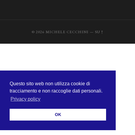
© 2026
MICHELE CECCHINI
—
SU ↑
Questo sito web non utilizza cookie di
tracciamento e non raccoglie dati personali.
Privacy policy
OK