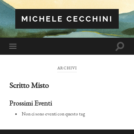
MICHELE CECCHINI
Attiva/
Attiva/disattiva
il
il
campo
menu
di
sui
ricerca
ARCHIVI
dispositivi
mobili
Scritto Misto
Prossimi Eventi
Non ci sono eventi con questo tag