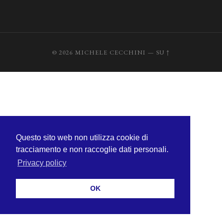
© 2026
MICHELE CECCHINI
—
SU ↑
Questo sito web non utilizza cookie di
tracciamento e non raccoglie dati personali.
Privacy policy
OK