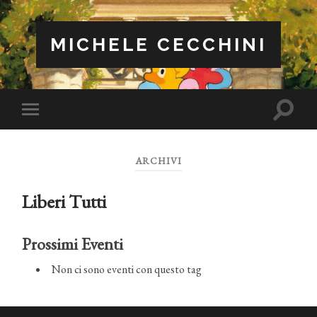
MICHELE CECCHINI
Attiva/
Attiva/disattiva
il
il
campo
menu
di
sui
ricerca
ARCHIVI
dispositivi
mobili
Liberi Tutti
Prossimi Eventi
Non ci sono eventi con questo tag