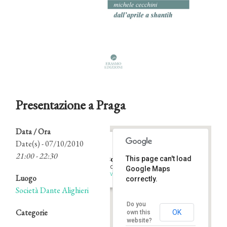
Presentazione a Praga
Data / Ora
Date(s) - 07/10/2010
21:00 - 22:30
This page can't load
Società Dante Alighieri
Kobyliské námestí 1 - Praga
Google Maps
Eventi
Luogo
correctly.
Società Dante Alighieri
Do you
Categorie
OK
own this
website?