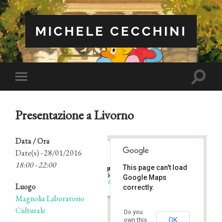
MICHELE CECCHINI
Attiva/
Attiva/disattiva
il
il
campo
menu
di
sui
ricerca
Presentazione a Livorno
dispositivi
mobili
Data / Ora
Date(s) - 28/01/2016
18:00 - 22:00
This page can't load
Magnolia Laboratorio Culturale
Via dei Mulini, 27 - Livorno
Google Maps
Eventi
Luogo
correctly.
Magnolia Laboratorio
Culturale
Do you
OK
own this