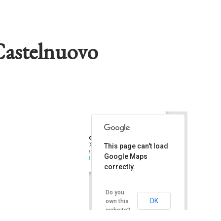
Castelnuovo
Liceo Scientifico “Galilei”
Via XX Aprile, 12 - Castelnuovo
This page can't load
Garfagnana
Google Maps
Eventi
correctly.
Do you
OK
own this
website?