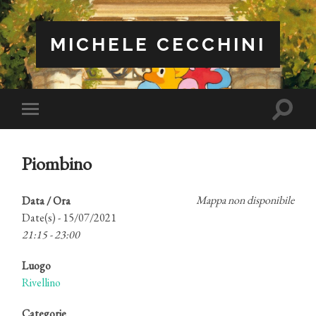
MICHELE CECCHINI
Attiva/
Attiva/disattiva
il
il
campo
menu
di
sui
ricerca
Piombino
dispositivi
mobili
Mappa non disponibile
Data / Ora
Date(s) - 15/07/2021
21:15 - 23:00
Luogo
Rivellino
Categorie