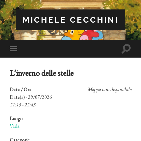
MICHELE CECCHINI
Attiva/
Attiva/disattiva
il
il
campo
menu
di
sui
ricerca
L’inverno delle stelle
dispositivi
mobili
Mappa non disponibile
Data / Ora
Date(s) - 29/07/2026
21:15 - 22:45
Luogo
Vada
Categorie