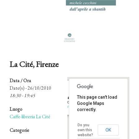
La Cité, Firenze
Data / Ora
Date(s) - 26/10/2010
18:30 - 19:45
This page can't load
Caffe-libreria La Cité
Borgo San Frediano - Firenze
Google Maps
Eventi
Luogo
correctly.
Caffe-libreria La Cité
Do you
Categorie
OK
own this
website?