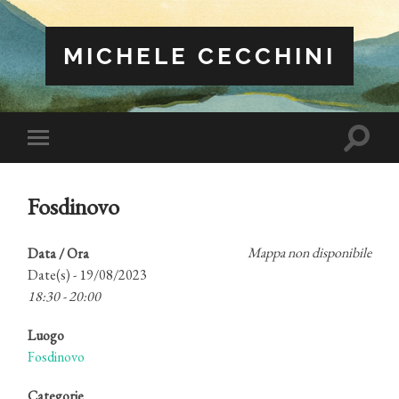
MICHELE CECCHINI
Attiva/
Attiva/disattiva
il
il
campo
menu
di
sui
ricerca
Fosdinovo
dispositivi
mobili
Mappa non disponibile
Data / Ora
Date(s) - 19/08/2023
18:30 - 20:00
Luogo
Fosdinovo
Categorie