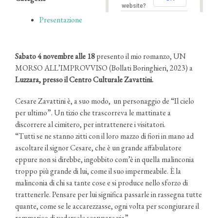
website?
Presentazione
Sabato 4 novembre alle 18
presento il mio romanzo, UN
MORSO ALL’IMPROVVISO (Bollati Boringhieri, 2023) a
Luzzara, presso il Centro Culturale Zavattini.
Cesare Zavattini è, a suo modo, un personaggio de “Il cielo
per ultimo”. Un tizio che trascorreva le mattinate a
discorrere al cimitero, per intrattenere i visitatori.
“Tutti se ne stanno zitti con il loro mazzo di fiori in mano ad
ascoltare il signor Cesare, che è un grande affabulatore
eppure non si direbbe, ingobbito com’è in quella malinconia
troppo più grande di lui, come il suo impermeabile. È la
malinconia di chi sa tante cose e si produce nello sforzo di
trattenerle. Pensare per lui significa passarle in rassegna tutte
quante, come se le accarezzasse, ogni volta per scongiurare il
rammarico di vedersele scappare via”.