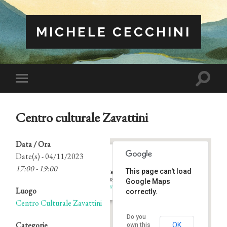
MICHELE CECCHINI
Attiva/
Attiva/disattiva
il
il
campo
menu
di
sui
ricerca
Centro culturale Zavattini
dispositivi
mobili
Data / Ora
Date(s) - 04/11/2023
17:00 - 19:00
This page can't load
Centro Culturale Zavattini
Viale Filippini, 35 - Luzzara
Google Maps
Eventi
Luogo
correctly.
Centro Culturale Zavattini
Do you
Categorie
OK
own this