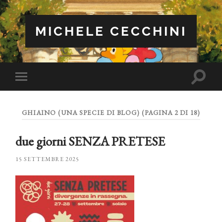
MICHELE CECCHINI
Attiva/
Attiva/disattiva
il
il
campo
menu
di
sui
ricerca
GHIAINO (UNA SPECIE DI BLOG)
(PAGINA 2 DI 18)
dispositivi
mobili
due giorni SENZA PRETESE
15 SETTEMBRE 2025