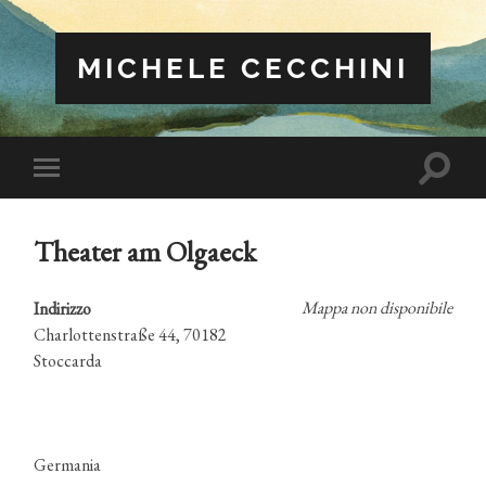
MICHELE CECCHINI
Attiva/
Attiva/disattiva
il
il
campo
menu
di
sui
ricerca
Theater am Olgaeck
dispositivi
mobili
Mappa non disponibile
Indirizzo
Charlottenstraße 44, 70182
Stoccarda
Germania