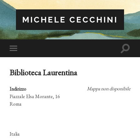
MICHELE CECCHINI
Attiva/
Attiva/disattiva
il
il
campo
menu
di
sui
ricerca
Biblioteca Laurentina
dispositivi
mobili
Mappa non disponibile
Indirizzo
Piazzale Elsa Morante, 16
Roma
Italia