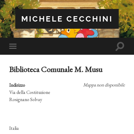
MICHELE CECCHINI
Attiva/
Attiva/disattiva
il
il
campo
menu
di
sui
ricerca
Biblioteca Comunale M. Musu
dispositivi
mobili
Mappa non disponibile
Indirizzo
Via della Costituzione
Rosignano Solvay
Italia