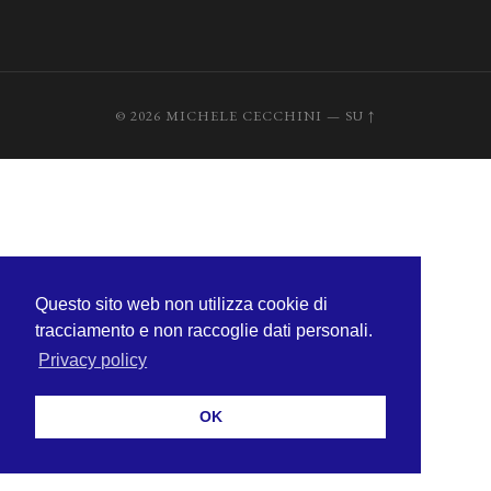
© 2026
MICHELE CECCHINI
—
SU ↑
Questo sito web non utilizza cookie di
tracciamento e non raccoglie dati personali.
Privacy policy
OK