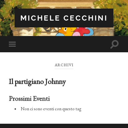
MICHELE CECCHINI
Attiva/
Attiva/disattiva
il
il
campo
menu
di
sui
ricerca
ARCHIVI
dispositivi
mobili
Il partigiano Johnny
Prossimi Eventi
Non ci sono eventi con questo tag