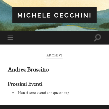
MICHELE CECCHINI
Attiva/
Attiva/disattiva
il
il
campo
menu
di
sui
ricerca
ARCHIVI
dispositivi
mobili
Andrea Bruscino
Prossimi Eventi
Non ci sono eventi con questo tag