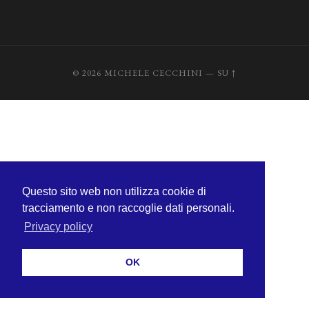
© 2026
MICHELE CECCHINI
—
SU ↑
Questo sito web non utilizza cookie di
tracciamento e non raccoglie dati personali.
Privacy policy
OK