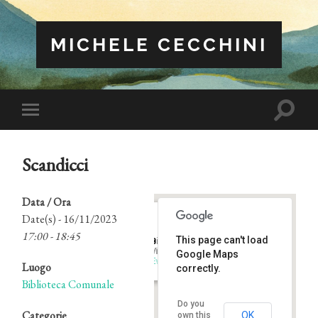
MICHELE CECCHINI
Attiva/
Attiva/disattiva
il
il
campo
menu
di
sui
ricerca
Scandicci
dispositivi
mobili
Data / Ora
Date(s) - 16/11/2023
17:00 - 18:45
This page can't load
Biblioteca Comunale
Via Roma, 38/a - Scandicci
Google Maps
Eventi
Luogo
correctly.
Biblioteca Comunale
Do you
Categorie
OK
own this