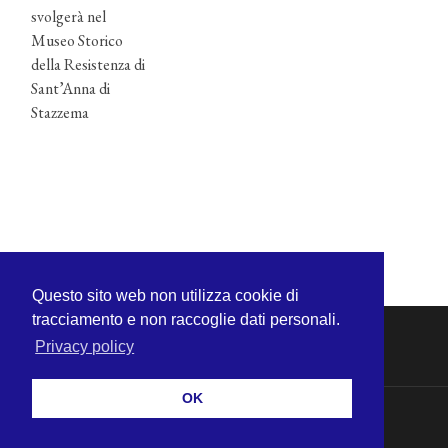
svolgerà nel
Museo Storico
della Resistenza di
Sant’Anna di
Stazzema
Questo sito web non utilizza cookie di
tracciamento e non raccoglie dati personali.
Privacy policy
OK
© 2026
MICHELE CECCHINI
—
SU ↑