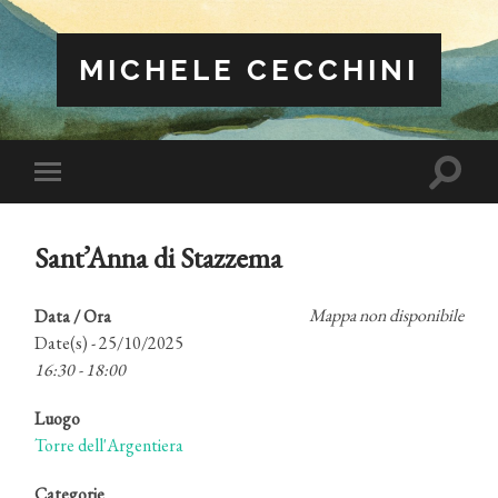
MICHELE CECCHINI
Attiva/
Attiva/disattiva
il
il
campo
menu
di
sui
ricerca
Sant’Anna di Stazzema
dispositivi
mobili
Mappa non disponibile
Data / Ora
Date(s) - 25/10/2025
16:30 - 18:00
Luogo
Torre dell'Argentiera
Categorie