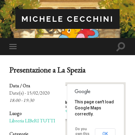
MICHELE CECCHINI
Attiva/
Attiva/disattiva
il
il
campo
menu
di
sui
ricerca
Presentazione a La Spezia
dispositivi
mobili
Data / Ora
Date(s) - 15/02/2020
18:00 - 19:30
This page can't load
Libreria LIBeRI TUTTI
Via Tommaseo, 49 - La Spezia
Google Maps
Eventi
Luogo
correctly.
Libreria LIBeRI TUTTI
Do you
Categorie
OK
own this