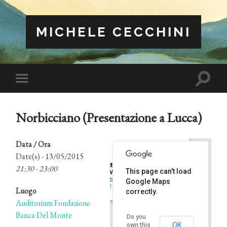
MICHELE CECCHINI
Attiva/
Attiva/disattiva
il
il
campo
menu
di
sui
ricerca
Norbicciano (Presentazione a Lucca)
dispositivi
mobili
Data / Ora
Date(s) - 13/05/2015
Auditorium Fondazione Banca
21:30 - 23:00
This page can't load
Del Monte
Piazza San Martino - Lucca
Google Maps
Eventi
Luogo
correctly.
Auditorium Fondazione
Banca Del Monte
Do you
OK
own this