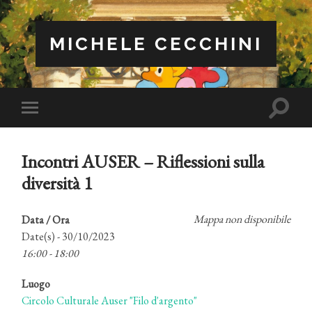
MICHELE CECCHINI
Attiva/
Attiva/disattiva
il
il
campo
menu
di
sui
ricerca
Incontri AUSER – Riflessioni sulla
dispositivi
mobili
diversità 1
Mappa non disponibile
Data / Ora
Date(s) - 30/10/2023
16:00 - 18:00
Luogo
Circolo Culturale Auser "Filo d'argento"